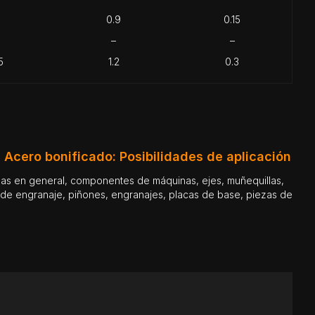
0.9
0.15
–
–
5
1.2
0.3
 Acero bonificado: Posibilidades de aplicación
s de engranaje, piñones, engranajes, placas de base, piezas de