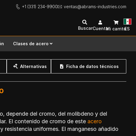
+1 (331) 234-9900
ventas@abrams-industries.com
Buscar
Cuenta
Mi carrito
ES
ón
Clases de acero
Alternativas
Ficha de datos técnicos
o
, depende del cromo, del molibdeno y del
dar. El contenido de cromo de este
acero
 y resistencia uniformes. El manganeso añadido