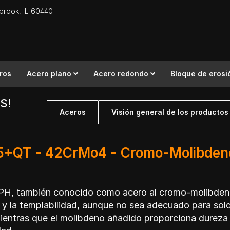
gbrook,
IL
60440
ros
Acero plano
Acero redondo
Bloque de erosi
S!
Aceros
Visión general de los productos
225+QT - 42CrMo4 - Cromo-Molibden
 PH, también conocido como acero al cromo-molibdeno
y la templabilidad, aunque no sea adecuado para sol
ientras que el molibdeno añadido proporciona dureza