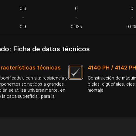
0.6
0
0
–
–
–
0.9
0.035
0.03
do: Ficha de datos técnicos
racterísticas técnicas
4140 PH / 4142 PH
bonificada), con alta resistencia y
Construcción de máquinas en general, componentes de máquinas, ejes, muñequillas,
omponentes sometidos a grandes
bielas, cigüeñales, eje
ién se utiliza universalmente, en
montaje
la capa superficial, para la