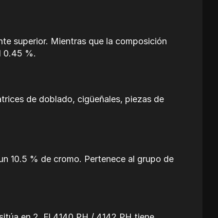
te superior. Mientras que la composición
al 0.45 %.
trices de doblado, cigüeñales, piezas de
 un 10.5 % de cromo. Pertenece al grupo de
 sitúa en 2. El 4140 PH / 4142 PH tiene