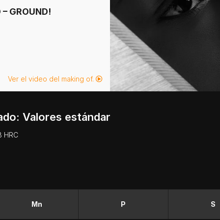
 – GROUND!
Ver el video del making of.
ado: Valores estándar
48 HRC
Mn
P
S