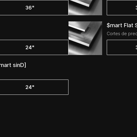
36"
$mart Flat 
Cortes de prec
24"
mart sinD]
24"