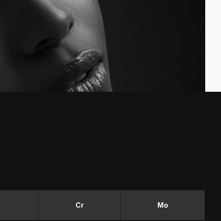
Cr
Mo