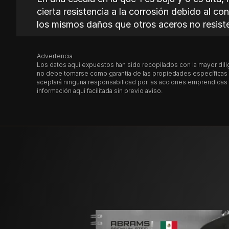
cierta resistencia a la corrosión debido al c
los mismos daños que otros aceros no resiste
¿El
4140 PH / 4142 PH
es magnetiz
Advertencia
Los datos aquí expuestos han sido recopilados con la mayor dilig
El acero 4140 PH / 4142 PH es magnetizable
no debe tomarse como garantía de las propiedades específicas de
aceptará ninguna responsabilidad por las acciones emprendidas p
información aquí facilitada sin previo aviso.
Tratamiento térmico del
4140 PH /
El 4140 PH / 4142 PH
no se suele tratar tér
endurecimiento que se indican a continuaci
Recocido del
4140 PH / 4142 PH
Se calientan las piezas de manera uniforme h
dureza de recocido de aprox. 217 BHN.
Alivio de tensiones del 4140 PH