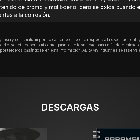
ontenido de cromo y molibdeno, pero se oxida cuando e
ntes a la corrosión.
able?
encia y se actualizan periódicamente en lo que respecta a la exactitud e int
 y adecuado para sujetarse magnéticamente.
l producto descrito ni como garantía de idoneidad para un fin determinado. T
or terceros basándose en esta información. ABRAMS Industries se reserva el 
 4142 PH
micamente
, porque se suministra pretemplado. Si neces
ón, empezando por recocer el 4140 PH / 4142 PH.
DESCARGAS
asta 680 – 720 °C (1256 – 1328 °F), después se enfría
 / 4142 PH