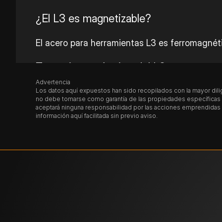
¿El
L3
es magnetizable?
El acero para herramientas L3 es ferromagnéti
Tratamiento térmico del L3
Advertencia
Recocido del L3
Los datos aquí expuestos han sido recopilados con la mayor dilig
no debe tomarse como garantía de las propiedades específicas de
aceptará ninguna responsabilidad por las acciones emprendidas p
Para recocer el acero grado herramienta L3, s
información aquí facilitada sin previo aviso.
después se enfrían lentamente en el horno.
Normalizado del L3
Se calienta el material de manera uniforme a 
Alivio de tensiones del L3
Se calientan las piezas de manera uniforme a