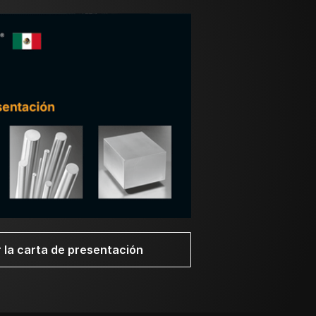
C (1472 – 1598 °F). El tiempo de
 el material pierda dureza, se tiene que
amiento desigual puede provocar alabeos o
iente:
 la carta de presentación