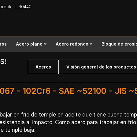
gbrook,
IL
60440
ros
Acero plano
Acero redondo
Bloque de erosi
S!
Aceros
Visión general de los productos
2067 - 102Cr6 - SAE ~52100 - JIS ~
bajar en frío de temple en aceite que tiene buena templ
esistencia al impacto. Como acero para trabajar en frío
e temple baja.