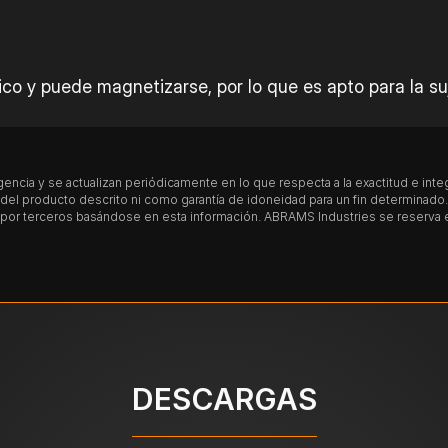
co y puede magnetizarse, por lo que es apto para la s
encia y se actualizan periódicamente en lo que respecta a la exactitud e int
l producto descrito ni como garantía de idoneidad para un fin determinado. T
or terceros basándose en esta información. ABRAMS Industries se reserva el 
e calientan las piezas de manera uniforme a una tempe
una temperatura de 870 – 900 °C (1598 – 1652 °F) y desp
DESCARGAS
 una temperatura de 600 – 650 °C (1112 – 1202 °F) y se