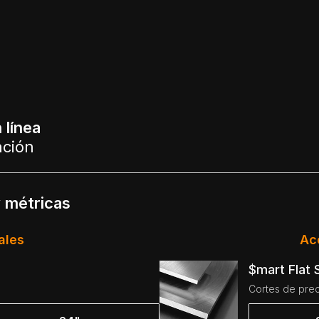
 línea
ación
y métricas
ales
Ac
$mart Flat
Cortes de prec