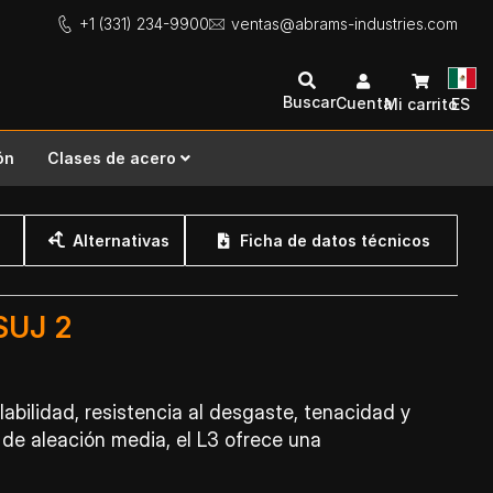
+1 (331) 234-9900
ventas@abrams-industries.com
Buscar
Cuenta
Mi carrito
ES
ón
Clases de acero
Alternativas
Ficha de datos técnicos
SUJ 2
abilidad, resistencia al desgaste, tenacidad y
 de aleación media, el L3 ofrece una