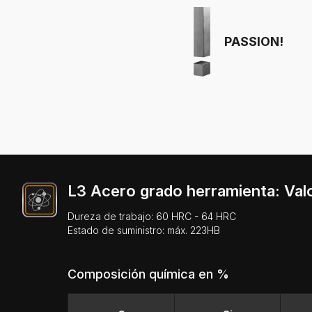
PASSION!
L3 Acero grado herramienta: Val
Dureza de trabajo: 60 HRC - 64 HRC
Estado de suministro: máx. 223HB
Composición química en %