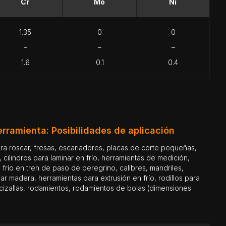
Cr
Mo
Ni
1.35
0
0
–
–
–
1.6
0.1
0.4
rramienta: Posibilidades de aplicación
cilindros para laminar en frío, herramientas de medición,
n frío en tren de paso de peregrino, calibres, mandriles,
ar madera, herramientas para extrusión en frío, rodillos para
 cizallas, rodamientos, rodamientos de bolas (dimensiones