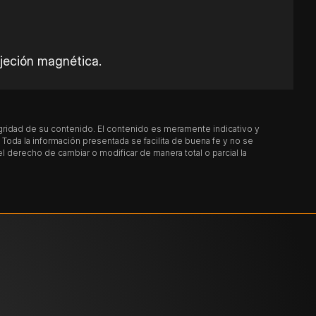
ujeción magnética.
egridad de su contenido. El contenido es meramente indicativo y
oda la información presentada se facilita de buena fe y no se
derecho de cambiar o modificar de manera total o parcial la
ratura de 750 – 800 °C (1382 – 1472 °F),
ués se enfría al aire.
 mantienen a esa temperatura durante 1 – 2