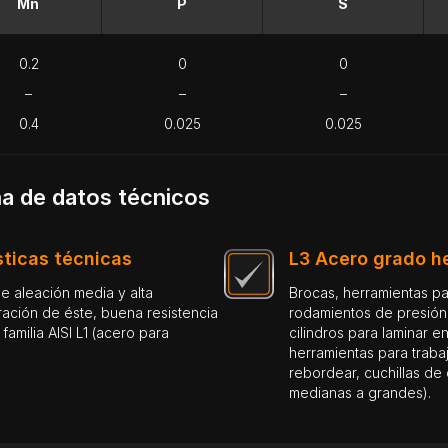
Mn
P
S
0.2
0
0
–
–
–
0.4
0.025
0.025
a de datos técnicos
sticas técnicas
L3 Acero grado he
de aleación media y alta
Brocas, herramientas para roscar, fresas, escariadores, placas de corte pequeñas,
ación de éste, buena resistencia
rodamientos de presión, 
familia AISI L1 (acero para
cilindros para laminar e
herramientas para trabaj
rebordear, cuchillas de
medianas a grandes)