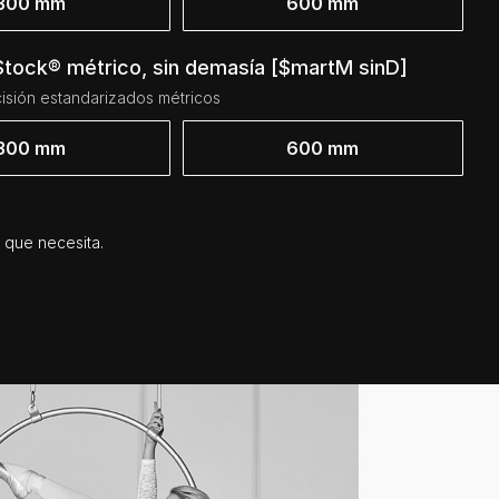
300 mm
600 mm
Stock® métrico, sin demasía [$martM sinD]
isión estandarizados métricos
300 mm
600 mm
 que necesita.