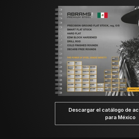
horas. A continuación, se enfrían, primero en e
Temple del L3
Lentamente se calientan las piezas de acero 
mantenimiento para este material es de 65 min
transferir rápidamente del horno al aceite.
Enfriamiento del L3
La elección del medio de enfriamiento y la ve
grietas. A continuación, se indican los medio
• Agua para una temperatura de hasta 830 °C 
• Aceite, 180 – 220 °C (356 – 428 °F)
Descargar el catálogo de 
• Baño caliente, 180 – 220 °C (356 – 428 °F)
para México
Revenido del L3