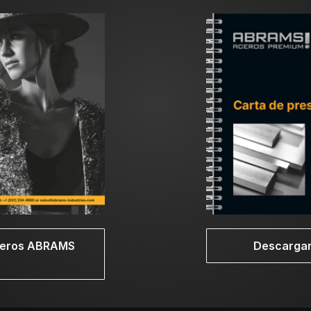
l horno y se siguen enfriando al aire.
grado herramienta L3 a una temperatura de 800 – 870 °
utos por pulgada (25.4 mm) de espesor. Para evitar que
locidad de enfriamiento pueden ser críticas y un enfri
s de enfriamiento para el acero grado herramienta L3.
(1526 °F) y por encima de esa temperatura con lo sigu
aceros ABRAMS
Descargar