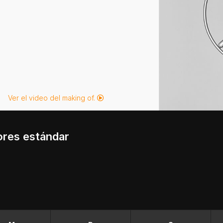
Ver el video del making of.
ores estándar