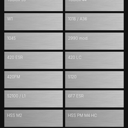
W1
1018 / A36
1045
2990 mod.
420 ESR
420 LC
420FM
5120
52100 / L1
6F7 ESR
HSS M2
HSS PM M4 HC