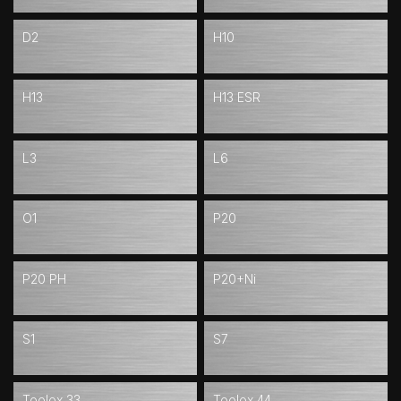
D2
H10
H13
H13 ESR
L3
L6
O1
P20
P20 PH
P20+Ni
S1
S7
Toolox 33
Toolox 44