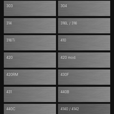
303
304
314
316L / 316
316Ti
410
420
420 mod.
420RM
430F
431
440B
440C
4140 / 4142