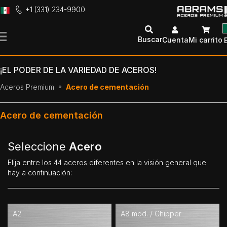
+1 (331) 234-9900
Ir
al
Buscar
Cuenta
Mi carrito
contenido
¡EL PODER DE LA VARIEDAD DE ACEROS!
Aceros Premium
Acero de cementación
Acero de cementación
Seleccione
Acero
Elija entre los 44 aceros diferentes en la visión general que
hay a continuación:
A2
A8 mod. / Chipper