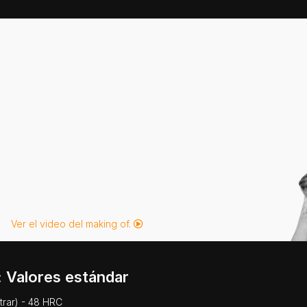
Ver el video del making of.
 Valores estándar
trar) - 48 HRC