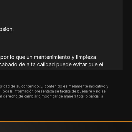
rosión.
 por lo que un mantenimiento y limpieza
 acabado de alta calidad puede evitar que el
uede afectar a la resistencia a la
egridad de su contenido. El contenido es meramente indicativo y
oda la información presentada se facilita de buena fe y no se
derecho de cambiar o modificar de manera total o parcial la
tizado y es adecuado para sujetar