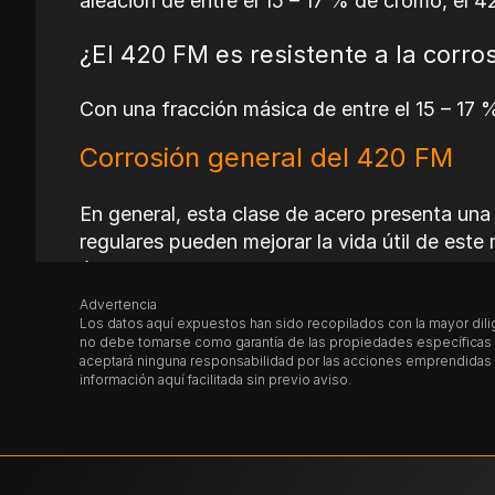
aleación de entre el 15 – 17 % de cromo, el 
¿El 420 FM es resistente a Ia corro
Con una fracción másica de entre el 15 – 17 
Corrosión general del 420 FM
En general, esta clase de acero presenta una
regulares pueden mejorar la vida útil de este 
óxido se adhiera y se propague. Aunque no es 
corrosión.
Advertencia
Los datos aquí expuestos han sido recopilados con la mayor dilig
no debe tomarse como garantía de las propiedades específicas de
¿El
420 FM
es magnetizable?
aceptará ninguna responsabilidad por las acciones emprendidas p
información aquí facilitada sin previo aviso.
Sí, el acero grado herramienta 420 FM, como
magnéticamente.
Tratamiento térmico del 420 FM