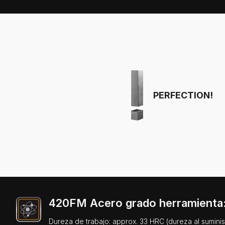
PERFECTION!
420FM Acero grado herramienta:
Dureza de trabajo: approx. 33 HRC (dureza al suminis