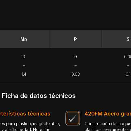
Mn
P
S
0
0
0.0
–
–
–
1.4
0.03
0.1
Ficha de datos técnicos
terísticas técnicas
420FM Acero grad
des para plástico; magnetizable,
Construcción de máquinas en general, construcción de aparatos, procesamiento de
 y a la humedad. No están
plásticos, herramientas