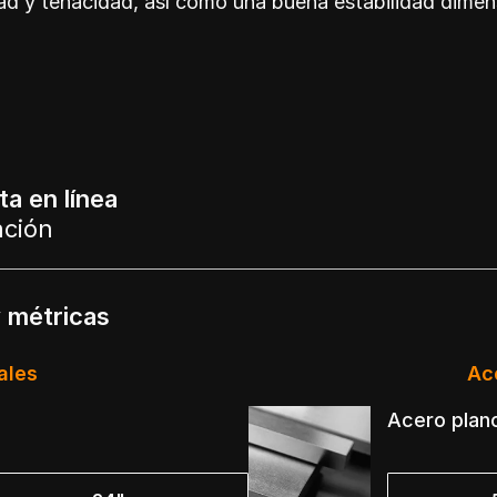
dad y tenacidad, así como una buena estabilidad dimen
a en línea
ación
y métricas
ales
Ac
Acero plan