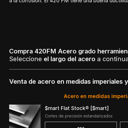
a la corrosión. El 420 FM tiene una buena ductili
Compra 420FM Acero grado herramient
Seleccione
el largo del acero
a continu
Venta de acero en medidas imperiales 
Acero en medidas imperi
$mart Flat Stock® [$mart]
Cortes de precisión estandarizados