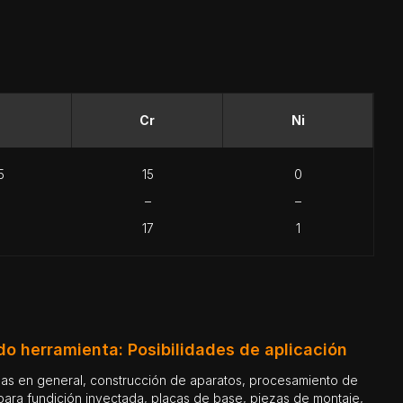
Cr
Ni
5
15
0
–
–
17
1
o herramienta: Posibilidades de aplicación
 para fundición inyectada, placas de base, piezas de montaje,