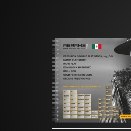
Generalmente, este acero se suministra en es
siguientes procedimientos pueden aplicarse s
Recocido del 420 FM
Se calientan las piezas de 420 FM de manera 
lentamente en el horno hasta una temperatura
materiales aislantes.
Alivio de tensiones del 420 FM
Para eliminar las tensiones superficiales y/o
enfriarlas lentamente en el horno. A mayor te
Temple del 420 FM
Se calienta el acero inoxidable 420 FM de m