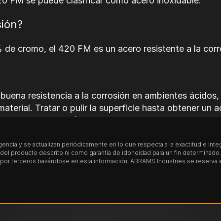
420 FM se puede clasificar como acero inoxidable.
sión?
% de cromo, el 420 FM es un acero resistente a la cor
 buena resistencia a la corrosión en ambientes ácidos,
material. Tratar o pulir la superficie hasta obtener un
habitual, tratar térmicamente o soldar este material p
encia y se actualizan periódicamente en lo que respecta a la exactitud e int
l producto descrito ni como garantía de idoneidad para un fin determinado. T
or terceros basándose en esta información. ABRAMS Industries se reserva el 
 acero martensítico, tiene la capacidad de ser magne