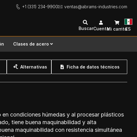
+1 (331) 234-9900
ventas@abrams-industries.com
Buscar
Cuenta
Mi carrito
ES
ón
Clases de acero
Alternativas
Ficha de datos técnicos
o en condiciones húmedas y al procesar plásticos
do, tiene buena maquinabilidad y alta
a buena maquinabilidad con resistencia simultánea