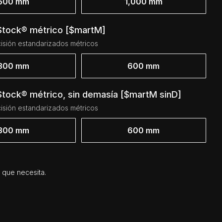
500 mm
1,000 mm
 Stock® métrico [$martM]
isión estandarizados métricos
300 mm
600 mm
Stock® métrico, sin demasía [$martM sinD]
isión estandarizados métricos
300 mm
600 mm
 que necesita.