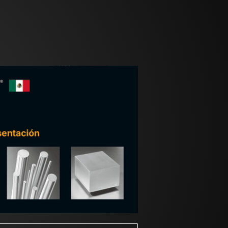
ratamiento térmico adicional. Los
nen durante 2 – 5 horas, luego se enfrían
uede seguir enfriando en aire, ceniza o
iezas a 450 °C (842 °F) y, a continuación,
 y se mantiene a esta temperatura durante