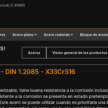
gbrook,
IL
60440
ros
Acero plano
Acero redondo
Bloque de erosi
S!
Aceros
Visión general de los productos
- DIN 1.2085 - X33CrS16
izable, tiene buena resistencia a la corrosión inclus
stente a la corrosión se presenta en estado pretempla
Este acero se puede utilizar cuando es prioritaria un