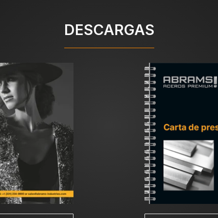
tado pretemplado, entonces, no es necesario ningún t
DESCARGAS
i se necesita una mayor dureza.
uniforme a 850 – 880 °C (1562 – 1616 °F) y se mantie
 de 500 °C (932 °F), después de esto el material se p
 residuales del maquinado, se tienen que calentar las p
mperatura, este acero tiende a descascarillarse.
anera uniforme hasta 1000 – 1030 °C (1832 – 1886 °F)