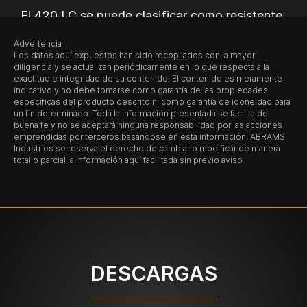
El 420 LC se puede clasificar como resistente
a la corrosión, porque tiene una fracción
Advertencia
másica del 12.5 % de cromo.
Los datos aquí expuestos han sido recopilados con la mayor
diligencia y se actualizan periódicamente en lo que respecta a la
Corrosión general del 420 LC
exactitud e integridad de su contenido. El contenido es meramente
indicativo y no debe tomarse como garantía de las propiedades
específicas del producto descrito ni como garantía de idoneidad para
Este acero para moldes resistente a la
un fin determinado. Toda la información presentada se facilita de
buena fe y no se aceptará ninguna responsabilidad por las acciones
corrosión se puede utilizar para procesar
emprendidas por terceros basándose en esta información. ABRAMS
plásticos agresivos, en condiciones climáticas
Industries se reserva el derecho de cambiar o modificar de manera
total o parcial la información aquí facilitada sin previo aviso.
húmedas y en entornos con condensación.
¿El
420 LC
es magnetizable?
Como acero inoxidable martensítico, el 420
LC tiene una estructura cristalina que es
ferromagnética, lo cual hace que el 420 LC
DESCARGAS
sea magnetizable y adecuado para sujetarse
magnéticamente.