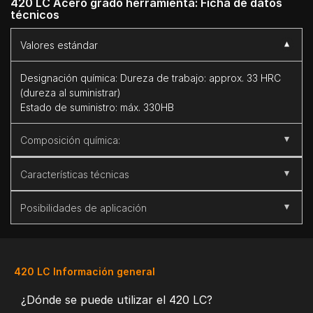
420 LC Acero grado herramienta: Ficha de datos
técnicos
Valores estándar
Designación química: Dureza de trabajo: approx. 33 HRC
(dureza al suministrar)
Estado de suministro: máx. 330HB
Composición química:
Características técnicas
C
Si
Mn
S
Cr
Ni
Acero bonificado, resistente a la corrosión y de moldes
Posibilidades de aplicación
0.05
0.2
0.9
0.12
12.5
0.4
para plástico; magnetizable, de excelente maquinado y
buena soldabilidad. Resistente a plásticos agresivos y a la
Construcción de máquinas en general, construcción de
–
–
–
–
–
–
humedad. No están previstos temples posteriores.
aparatos, procesamiento de plásticos, herramientas para
0.05
0.3
1
0.12
12.5
0.45
fundición inyectada, placas de base, piezas de montaje,
420 LC Información general
marcos de moldeo, moldes para plástico, herramientas de
¿Dónde se puede utilizar el 420 LC?
extrusión, válvulas, válvulas de vapor y de agua, piezas