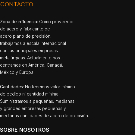
850 – 880 °C (1562 – 1616 °F) y se enfrían en
CONTACTO
el horno.
Alivio de tensiones del 420 LC
Zona de influencia:
Como proveedor
de acero y fabricante de
Se calientan las piezas de manera uniforme a
acero plano de precisión,
trabajamos a escala internacional
480 °C (896 °F) y se mantienen a esta
con las principales empresas
temperatura durante 2 horas, después, el 420
metalúrgicas. Actualmente nos
LC se enfría en el horno o en arena.
centramos en América, Canadá,
Temple del 420 LC
México y Europa.
Si es necesario templar más o volver a templar
Cantidades:
No tenemos valor mínimo
el acero para moldes 420 LC, el acero debe
de pedido ni cantidad mínima.
estar recocido blando antes de templarse. Se
Suministramos a pequeñas, medianas
y grandes empresas pequeñas y
calientan las piezas de manera uniforme a una
medianas cantidades de acero de precisión.
temperatura de 1050 °C (1922 °F) y se
mantienen durante media hora. Para evitar la
SOBRE NOSOTROS
descarburización y la oxidación, el material se