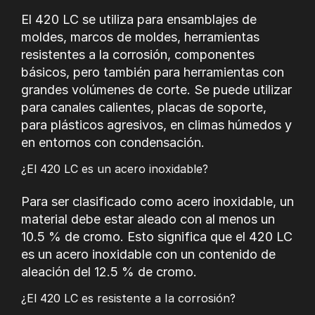
de grifería, construcción de bombas, varillas de bombeo,
fabricación de compresores, piezas para compresores,
El 420 LC se utiliza para ensamblajes de
instrumentos quirúrgicos
moldes, marcos de moldes, herramientas
resistentes a la corrosión, componentes
básicos, pero también para herramientas con
grandes volúmenes de corte. Se puede utilizar
para canales calientes, placas de soporte,
para plásticos agresivos, en climas húmedos y
en entornos con condensación.
¿El
420 LC
es un acero inoxidable?
Para ser clasificado como acero inoxidable, un
material debe estar aleado con al menos un
10.5 % de cromo. Esto significa que el 420 LC
es un acero inoxidable con un contenido de
aleación del 12.5 % de cromo.
¿El 420 LC es resistente a Ia corrosión?