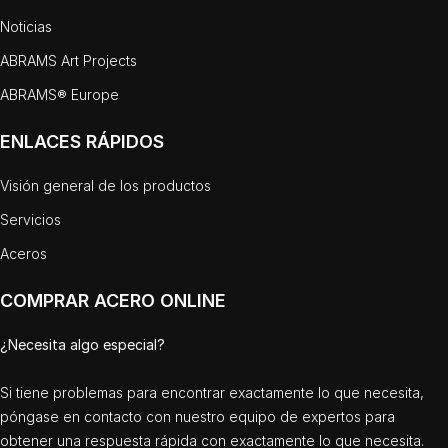
tiene que proteger mientras se templa.
Noticias
Enfriamiento del 420 LC
ABRAMS Art Projects
Cuando se enfría el 420 LC en aceite, hay que
ABRAMS® Europe
tener cuidado de que la velocidad de
enfriamiento no sea tan rápida como para
ENLACES RÁPIDOS
distorsionar o agrietar el material. Tan pronto
como el material se haya enfriado a 50 – 70
Visión general de los productos
°C (120 – 160 °F) se tiene que templar.
Servicios
• Aceite
Aceros
Revenido del 420 LC
COMPRAR ACERO ONLINE
Las piezas de 420 LC se revienen dos veces
¿Necesita algo especial?
durante un mínimo de 2 horas directamente
Si tiene problemas para encontrar exactamente lo que necesita,
después de haber sido templadas.
póngase en contacto con nuestro equipo de expertos para
Tratamiento superficial del 420 LC
obtener una respuesta rápida con exactamente lo que necesita.