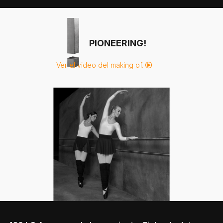
PIONEERING!
Ver el video del making of.